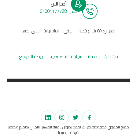
أحجز الان
أتصل: 01001177728
العنوان: ٤٥ شارع قمبيز – الدقي – امام بوابة ١٠ نادي الصيد
من نحن
خدماتنا
سياسة الخصوصية
خريطة الموقع
جميع الحقوق محفوظة لمراكز احمد رضوان لرعاية المسنين بالمنزل تصميم وتطوير
شركة بلوميديا