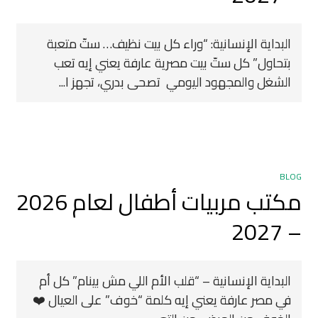
البداية الإنسانية: “وراء كل بيت نظيف… ستّ متعبة
بتحاول” كل ستّ بيت مصرية عارفة يعني إيه تعب
الشغل والمجهود اليومي ‍ تصحى بدري، تجهز ا...
BLOG
مكتب مربيات أطفال لعام 2026
– 2027
البداية الإنسانية – “قلب الأم اللي مش بينام” كل أم
في مصر عارفة يعني إيه كلمة “خوف” على العيال ❤️