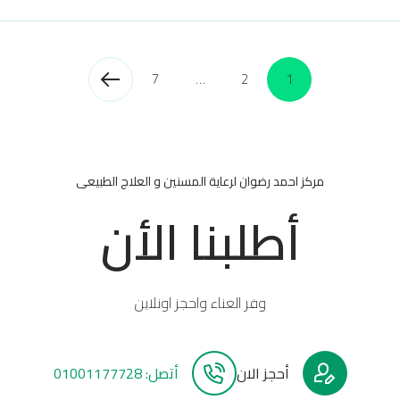
7
…
2
1
مركز احمد رضوان لرعاية المسنين و العلاج الطبيعى
أطلبنا الأن
وفر العناء واحجز اونلاين
أحجز الان
أتصل: 01001177728