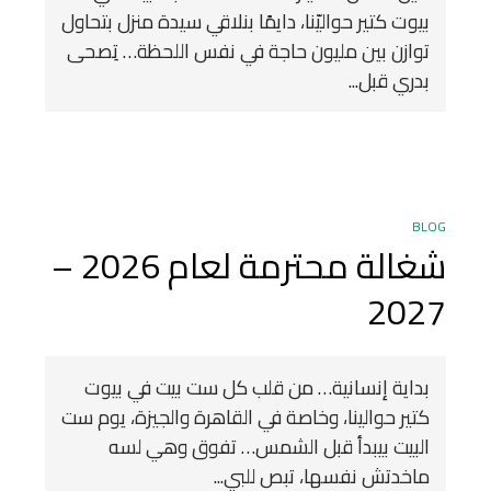
بيوت كتير حواليّنا، دايمًا بنلاقي سيدة منزل بتحاول
توازن بين مليون حاجة في نفس اللحظة… تِصحى
بدري قبل...
BLOG
شغالة محترمة لعام 2026 –
2027
بداية إنسانية… من قلب كل ست بيت في بيوت
كتير حوالينا، وخاصة في القاهرة والجيزة، يوم ست
البيت بيبدأ قبل الشمس… تفوق وهي لسه
ماخدتش نفسها، تبص للبي...