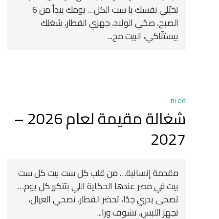
تخيّلي نفسك يا ست الكل… يومك يبدأ من 6
الصبح، صحّي الولاد، جهزي الفطار، شغلك
بيستنّاكي، البيت مح...
BLOG
شغالة مقيمة لعام 2026 –
2027
مقدمة إنسانية… من قلب كل ست بيت كل ست
بيت في مصر عندها الحكاية اللي بتتكرر كل يوم…
تصحى بدري جدًا، تحضر الفطار، تصحي العيال،
تجهز اللبس، تشوف ورا...