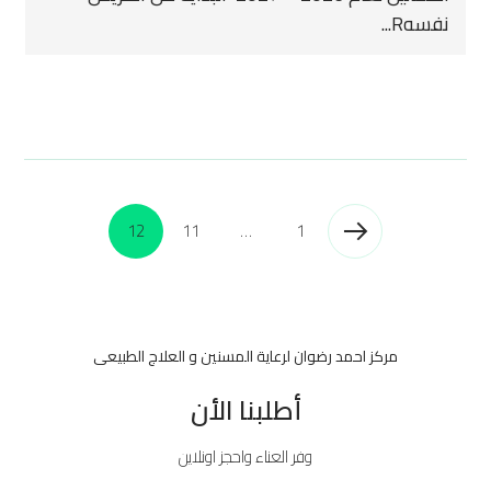
نفسهR...
12
11
…
1
مركز احمد رضوان لرعاية المسنين و العلاج الطبيعى
أطلبنا الأن
وفر العناء واحجز اونلاين