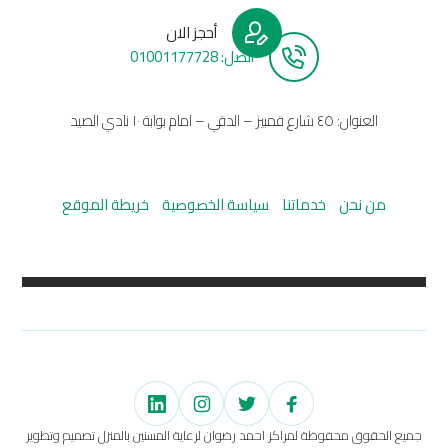
أحجز الان
أتصل: 01001177728
العنوان: ٤٥ شارع قمبيز – الدقي – امام بوابة ١٠ نادي الصيد
من نحن
خدماتنا
سياسة الخصوصية
خريطة الموقع
جميع الحقوق محفوظة لمراكز احمد رضوان لرعاية المسنين بالمنزل تصميم وتطوير