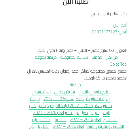
أطلبنا الأن
وفر العناء واحجز اونلاين
أحجز الان
أتصل: 01001177728
العنوان: ٤٥ شارع قمبيز – الدقي – امام بوابة ١٠ نادي الصيد
من نحن
خدماتنا
سياسة الخصوصية
خريطة الموقع
Go to Top
جميع الحقوق محفوظة لمراكز احمد رضوان لرعاية المسنين بالمنزل
تصميم وتطوير شركة بلوميديا
خدماتنا
علاج طبيعي بالمنزل
تمريض منزلي
رعاية مسنين
رعاية المسنين في مصر لعام 2026 – 2027
جليسة
مسنين لعام 2026 – 2027 | راحة المريض تبدأ من قلب
البيت
تمريض منزلى فى مصر لعام 2026 – 2027
دار مسنين لعام 2026 – 2027
مقالاتنا
وظائف رعاية
المسنين والتمريض المنزلي لعام 2026 – 2027
أتصل بنا
من