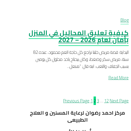
Blog
كيفية تعليق المحاليل في المنزل
بأمان لعام 2026 – 2027
البداية: قصة مريض خلتنا نراجع كل حاجة العم محمود، عنده 82
سنة، مريض سكر وضغط، وكان بيحتاج ياخد محلول كل يومين
بسبب الجفاف والتعب. ابنه قال: “هنعل...
Read More
Previous Page
1
2
3
…
12
Next Page
مركز احمد رضوان لرعاية المسنين و العلاج
الطبيعى