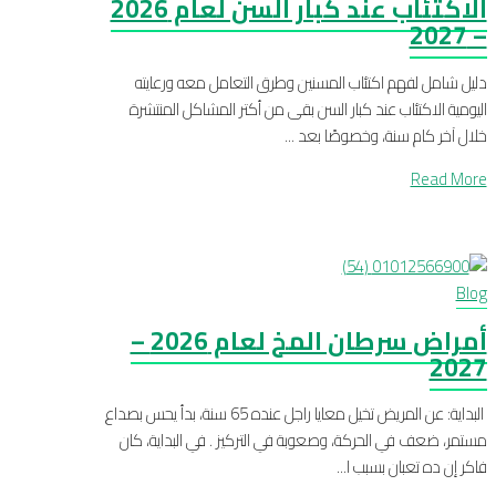
الاكتئاب عند كبار السن لعام 2026
– 2027
دليل شامل لفهم اكتئاب المسنين وطرق التعامل معه ورعايته
اليومية الاكتئاب عند كبار السن بقى من أكتر المشاكل المنتشرة
خلال آخر كام سنة، وخصوصًا بعد ...
Read More
Blog
أمراض سرطان المخ لعام 2026 –
2027
‍ البداية: عن المريض تخيل معايا راجل عنده 65 سنة، بدأ يحس بصداع
مستمر، ضعف في الحركة، وصعوبة في التركيز . في البداية، كان
فاكر إن ده تعبان بسبب ا...