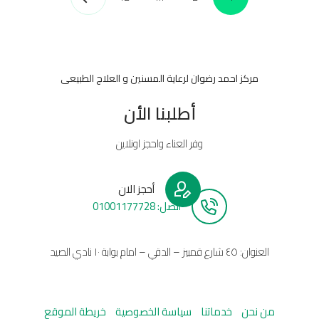
مركز احمد رضوان لرعاية المسنين و العلاج الطبيعى
أطلبنا الأن
وفر العناء واحجز اونلاين
أحجز الان
أتصل: 01001177728
العنوان: ٤٥ شارع قمبيز – الدقي – امام بوابة ١٠ نادي الصيد
من نحن
خدماتنا
سياسة الخصوصية
خريطة الموقع