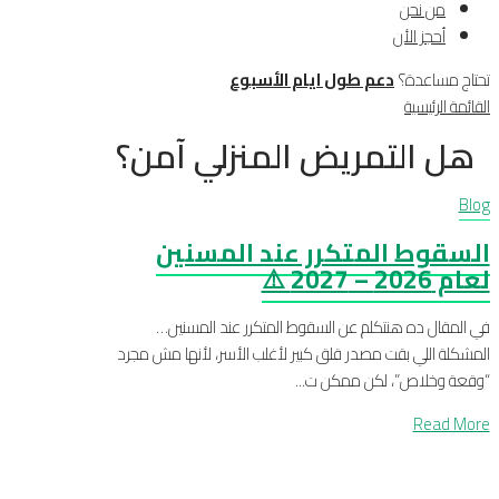
من نحن
أحجز الأن
تحتاج مساعدة؟
دعم طول ايام الأسبوع
القائمة الرئيسية
هل التمريض المنزلي آمن؟
Blog
السقوط المتكرر عند المسنين
لعام 2026 – 2027 ⚠️
في المقال ده هنتكلم عن السقوط المتكرر عند المسنين…
المشكلة اللي بقت مصدر قلق كبير لأغلب الأسر، لأنها مش مجرد
“وقعة وخلاص”، لكن ممكن ت...
Read More