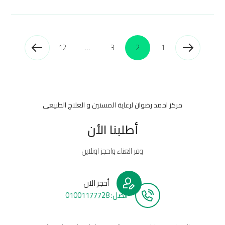
12
…
3
2
1
مركز احمد رضوان لرعاية المسنين و العلاج الطبيعى
أطلبنا الأن
وفر العناء واحجز اونلاين
أحجز الان
أتصل: 01001177728