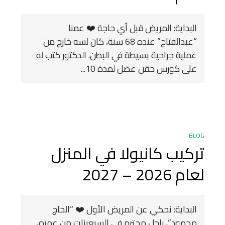
البداية: المريض قبل أي حاجة ❤️ عمنا
“عبدالفتاح” عنده 68 سنة، كان لسه خارج من
عملية جراحية بسيطة في البطن. الدكتور كتب له
على كورس حقن عضل لمدة 10...
BLOG
تركيب كانيولا في المنزل
لعام 2026 – 2027
البداية: نحكي عن المريض الأول ❤️ “الحاج
محمود”، راجل محترم في السبعينات من عمره،