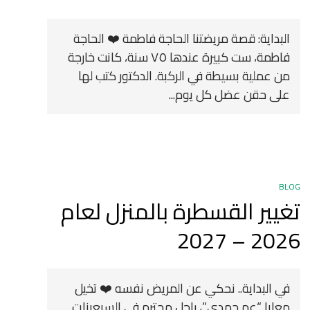
البداية: قصة مريضتنا الحاجة فاطمة ❤️ الحاجة
فاطمة، ست كبيرة عندها ٧٥ سنة، كانت خارجة
من عملية بسيطة في الركبة. الدكتور كتب لها
على حقن عضل كل يوم...
BLOG
تغيير القسطرة بالمنزل لعام
2026 – 2027
في البداية.. نحكي عن المريض نفسه ❤️ تخيل
معايا “عم حمدي”، راجل محترم في السبعينات