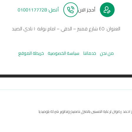
أحجز الان
أتصل: 01001177728
العنوان: ٤٥ شارع قمبيز – الدقي – امام بوابة ١٠ نادي الصيد
من نحن
خدماتنا
سياسة الخصوصية
خريطة الموقع
مد رضوان لرعاية المسنين بالمنزل تصميم وتطوير شركة بلوميديا