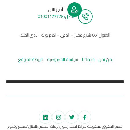
أحجز الان
أتصل: 01001177728
العنوان: ٤٥ شارع قمبيز – الدقي – امام بوابة ١٠ نادي الصيد
من نحن
خدماتنا
سياسة الخصوصية
خريطة الموقع
جميع الحقوق محفوظة لمراكز احمد رضوان لرعاية المسنين بالمنزل تصميم وتطوير