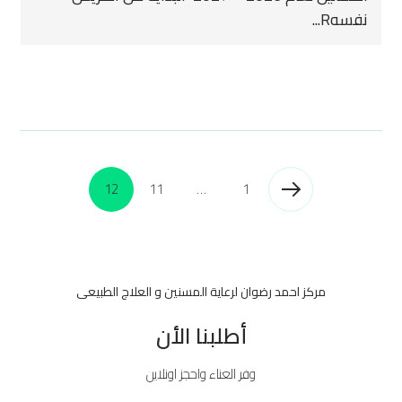
نفسهR...
12
11
…
1
مركز احمد رضوان لرعاية المسنين و العلاج الطبيعى
أطلبنا الأن
وفر العناء واحجز اونلاين