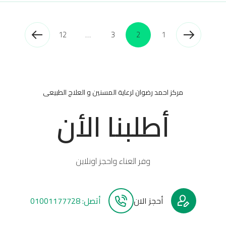
12
…
3
2
1
مركز احمد رضوان لرعاية المسنين و العلاج الطبيعى
أطلبنا الأن
وفر العناء واحجز اونلاين
أحجز الان
أتصل: 01001177728