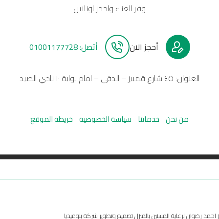
وفر العناء واحجز اونلاين
أحجز الان
أتصل: 01001177728
العنوان: ٤٥ شارع قمبيز – الدقي – امام بوابة ١٠ نادي الصيد
من نحن
خدماتنا
سياسة الخصوصية
خريطة الموقع
مد رضوان لرعاية المسنين بالمنزل تصميم وتطوير شركة بلوميديا