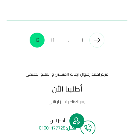
12
11
…
1
مركز احمد رضوان لرعاية المسنين و العلاج الطبيعى
أطلبنا الأن
وفر العناء واحجز اونلاين
أحجز الان
أتصل: 01001177728